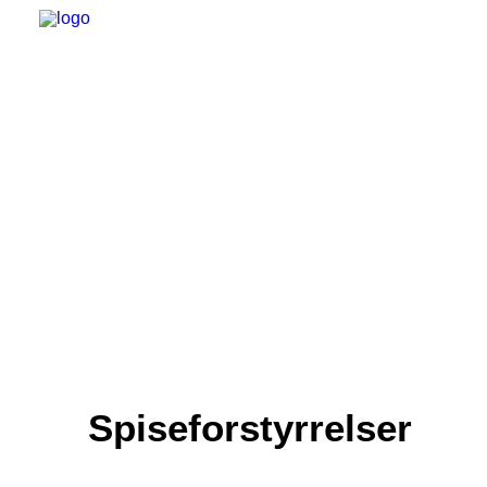
PRAKTISK
PSYKOTERAPI
RÅDGIVNING
TERAPIHAVEN
ARTIKLER
OM MIG
Spiseforstyrrelser