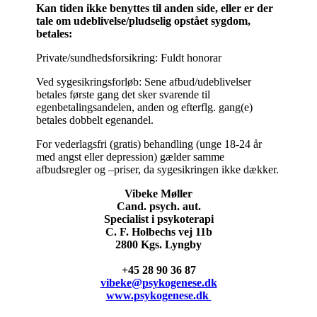
Kan tiden ikke benyttes til anden side, eller er der
tale om udeblivelse/pludselig opstået sygdom,
betales:
Private/sundhedsforsikring: Fuldt honorar
Ved sygesikringsforløb: Sene afbud/udeblivelser
betales første gang det sker svarende til
egenbetalingsandelen, anden og efterflg. gang(e)
betales dobbelt egenandel.
For vederlagsfri (gratis) behandling (unge 18-24 år
med angst eller depression) gælder samme
afbudsregler og –priser, da sygesikringen ikke dækker.
Vibeke Møller
Cand. psych. aut.
Specialist i psykoterapi
C. F. Holbechs vej 11b
2800 Kgs. Lyngby
+45 28 90 36 87
vibeke@psykogenese.dk
www.psykogenese.dk